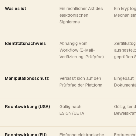
Was es ist
Ein rechtlicher Akt des
Ein kryptog
elektronischen
Mechanis
Signierens
Identitätsnachweis
Abhängig vom
Zertifikats
Workflow (E-Mail-
ausgestellt
Verifizierung, Prüfpfad)
geprüften S
Manipulationsschutz
Verlässt sich auf den
Eingebaut, 
Prüfpfad der Plattform
Dokumentä
Rechtswirkung (USA)
Gültig nach
Gültig, ten
ESIGN/UETA
Beweiskraf
Rechtswirkung (EU)
Einfache elektronische
Fortgeschri