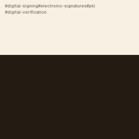
#
digital-signing
#
electronic-signatures
#
pki
#
digital-verification
Bereit, Ihre Dokumente
mit Blockchain zu sichern?
Schließen Sie sich Tausenden von Unternehmen
an, die unsere Plattform für sicheres
Dokumentenmanagement, digitale Signaturen und