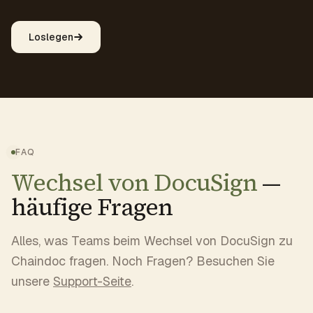
Loslegen
FAQ
Wechsel von DocuSign
—
häufige Fragen
Alles, was Teams beim Wechsel von DocuSign zu
Chaindoc fragen. Noch Fragen? Besuchen Sie
unsere
Support-Seite
.