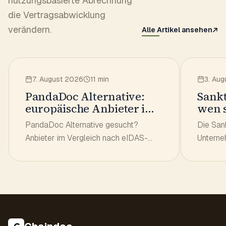
nutzungsbasierte Abrechnung
die Vertragsabwicklung
verändern.
Alle Artikel ansehen
7. August 2026
11 min
3. Au
PandaDoc Alternative:
Sankt
europäische Anbieter im
wen s
Vergleich
sie l
PandaDoc Alternative gesucht?
Die Sank
Anbieter im Vergleich nach eIDAS-
Unterne
Stufe, Serverstandort und Preis pro
Sie prü
Platz — mit den Kosten für ein Team
Listen u
von drei und zehn Personen.
muss.