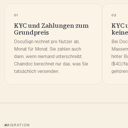
01
02
KYC und Zahlungen zum
KYC 
Grundpreis
keine
DocuSign rechnet pro Nutzer ab,
Bei Docu
Monat für Monat. Sie zahlen auch
Massenv
dann, wenn niemand unterschreibt.
hinter B
Chaindoc berechnet nur das, was Sie
($40/Nu
tatsächlich versenden.
gehören
MIGRATION