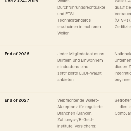
Dec 2024–2025
Wallet-
Wallet-A
Durchführungsrechtsakte
qualifizi
und ETSI-
Vertraue
Technikstandards
(QTSPs),
erscheinen in mehreren
Zertifizi
Wellen
End of 2026
Jeder Mitgliedstaat muss
National
Bürgern und Einwohnern
Unterneh
mindestens eine
diesen Z
zertifizierte EUDI-Wallet
Integrat
anbieten
beginne
End of 2027
Verpflichtende Wallet-
Betroff
Akzeptanz für regulierte
— dies is
Branchen (Banken,
Complian
Zahlungs-/E-Geld-
Institute, Versicherer,