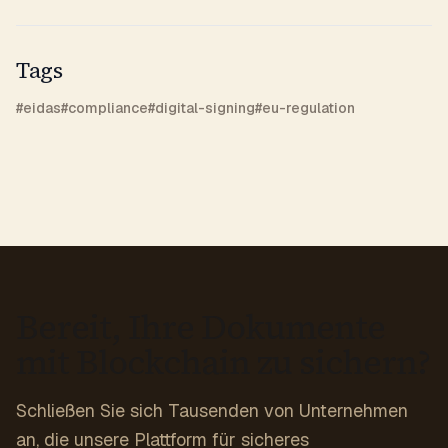
Tags
#
eidas
#
compliance
#
digital-signing
#
eu-regulation
Bereit, Ihre Dokumente
mit Blockchain zu sichern?
Schließen Sie sich Tausenden von Unternehmen
an, die unsere Plattform für sicheres