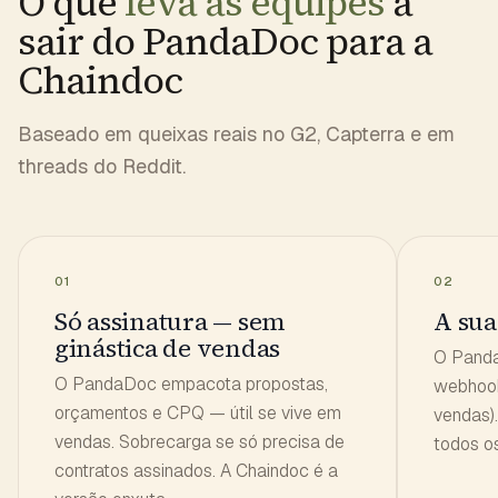
O que
leva as equipes
a
sair do PandaDoc para a
Chaindoc
Baseado em queixas reais no G2, Capterra e em
threads do Reddit.
01
02
Só assinatura — sem
A sua
ginástica de vendas
O Panda
O PandaDoc empacota propostas,
webhook
orçamentos e CPQ — útil se vive em
vendas)
vendas. Sobrecarga se só precisa de
todos o
contratos assinados. A Chaindoc é a