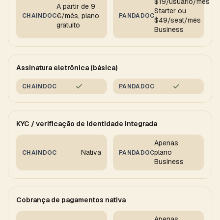
$19/usuário/mês
A partir de 9
Starter ou
€/mês, plano
CHAINDOC
PANDADOC
$49/seat/mês
gratuito
Business
Assinatura eletrônica (básica)
CHAINDOC
PANDADOC
KYC / verificação de identidade integrada
Apenas
Nativa
plano
CHAINDOC
PANDADOC
Business
Cobrança de pagamentos nativa
Apenas