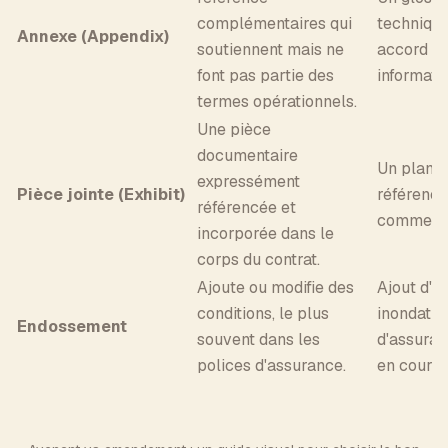
complémentaires qui
technique
Annexe (Appendix)
soutiennent mais ne
accord de
font pas partie des
informati
termes opérationnels.
Une pièce
documentaire
Un plan d'
expressément
Pièce jointe (Exhibit)
référencé
référencée et
commerci
incorporée dans le
corps du contrat.
Ajoute ou modifie des
Ajout d'u
conditions, le plus
inondatio
Endossement
souvent dans les
d'assuran
polices d'assurance.
en cours 