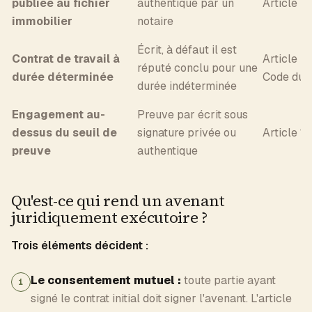
publiée au fichier
authentique par un
Article 7
immobilier
notaire
Écrit, à défaut il est
Contrat de travail à
Article L
réputé conclu pour une
durée déterminée
Code du t
durée indéterminée
Engagement au-
Preuve par écrit sous
dessus du seuil de
signature privée ou
Article 1
preuve
authentique
Qu'est-ce qui rend un avenant
juridiquement exécutoire ?
Trois éléments décident :
Le consentement mutuel :
toute partie ayant
1
signé le contrat initial doit signer l'avenant. L'article