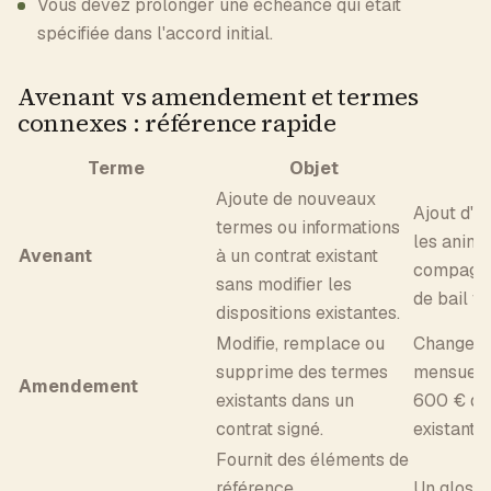
Vous devez prolonger une échéance qui était
spécifiée dans l'accord initial.
Avenant vs amendement et termes
connexes : référence rapide
Terme
Objet
E
Ajoute de nouveaux
Ajout d'u
termes ou informations
les anim
Avenant
à un contrat existant
compagnie
sans modifier les
de bail fi
dispositions existantes.
Modifie, remplace ou
Changeme
supprime des termes
mensuel d
Amendement
existants dans un
600 € dan
contrat signé.
existant.
Fournit des éléments de
référence
Un glossa