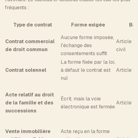
fréquents :
Type de contrat
Forme exigée
Bas
Aucune forme imposée,
Contrat commercial
Article 1
l'échange des
de droit commun
civil
consentements suffit
La forme fixée par la loi,
Contrat solennel
à défaut le contrat est
Article 11
nul
Acte relatif au droit
Écrit, mais la voie
de la famille et des
Article 11
électronique est fermée
successions
Vente immobilière
Acte reçu en la forme